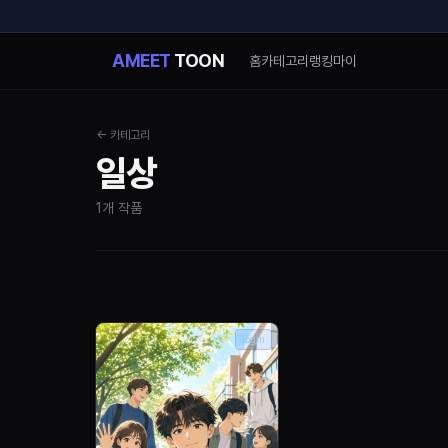
AMEET
TOON
홈
카테고리
랭킹
마이
← 카테고리
일상
1
개 작품
login