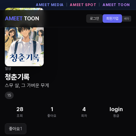
AMEET MEDIA
|
AMEET SPOT
|
AMEET TOON
AMEET
TOON
로그인
회원가입
베타
일상
청춘기록
스무 살, 그 가벼운 무게
15
28
1
4
login
조회
좋아요
회차
등급
좋아요
1