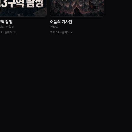
구역 탐정
어둠의 기사단
터리 스릴러
판타지
13
· 좋아요
1
조회
14
· 좋아요
2