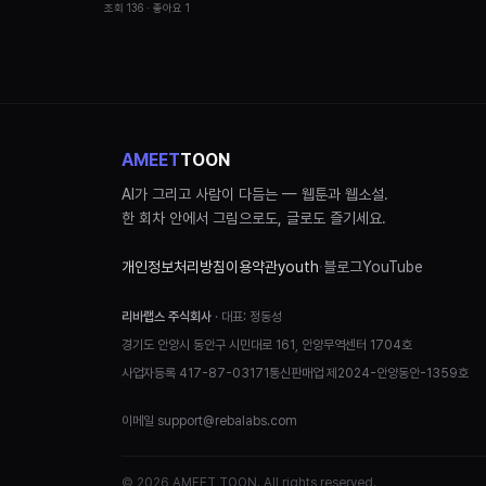
조회
136
· 좋아요
1
AMEET
TOON
AI가 그리고 사람이 다듬는 — 웹툰과 웹소설.
한 회차 안에서 그림으로도, 글로도 즐기세요.
개인정보처리방침
이용약관
youth
·
블로그
YouTube
리바랩스 주식회사
· 대표:
정동성
경기도 안양시 동안구 시민대로 161, 안양무역센터 1704호
사업자등록
417-87-03171
통신판매업
제2024-안양동안-1359호
이메일
support@rebalabs.com
© 2026 AMEET TOON. All rights reserved.