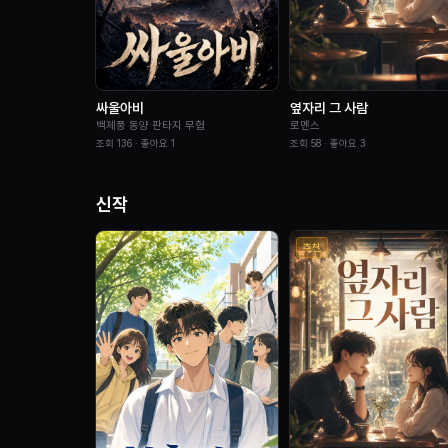
싸울아비
옆자리 그 사람
백제풍 동양 판타지 무협
로멘스
조회
136
· 좋아요
1
조회
58
· 좋아요
3
신작
추천