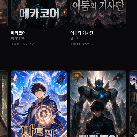
메카코어
어둠의 기사단
메카닉 SF
판타지
조회
51
· 좋아요
2
조회
14
· 좋아요
2
추천