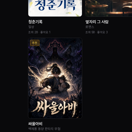
청춘기록
옆자리 그 사람
일상
로멘스
조회
28
· 좋아요
1
조회
58
· 좋아요
3
추천
싸울아비
백제풍 동양 판타지 무협