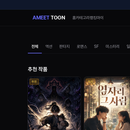
1화부터 보기
시리즈 정보
AMEET
TOON
홈
카테고리
랭킹
마이
전체
액션
판타지
로맨스
SF
미스터리
일
추천 작품
추천
추천