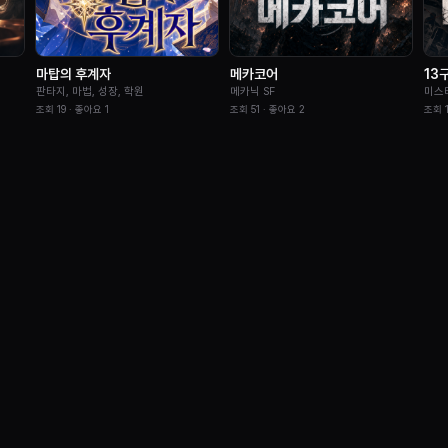
마탑의 후계자
메카코어
13
판타지, 마법, 성장, 학원
메카닉 SF
미스
조회
19
· 좋아요
1
조회
51
· 좋아요
2
조회