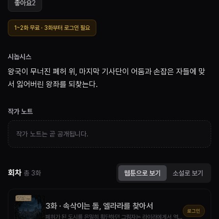
좋아요
2
1~
2
화 무료 ·
3
화부터
로그인
필요
시놉시스
왕국이 무너진 폐허 위, 마지막 기사단이 어둠과 손잡은 자들에 맞
서 잃어버린 왕좌를 되찾는다.
작가 노트
작가 노트는 곧 공개됩니다.
회차
총
3
화
웹툰으로 보기
소설로 보기
3
화 ·
속삭이는 돌, 엘라라를 찾아서
로그인
폐허가 된 도시를 은밀히 횡단하던 그림자는 라이라에게서 역병 연구자 엘리야스의 정보를 얻는다. 하지만 그의 은신처에서 발견된 '속삭이는 엘도리아의 돌'은 더 깊은 비밀을 예고하고, 어둠의 조력자 엘라라를 찾아 나서게 한다.