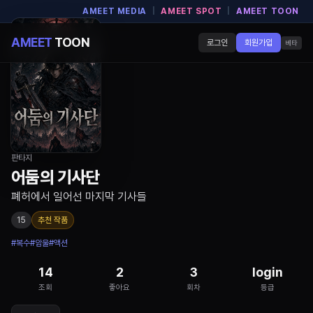
AMEET MEDIA
|
AMEET SPOT
|
AMEET TOON
AMEET
TOON
로그인
회원가입
베타
판타지
어둠의 기사단
폐허에서 일어선 마지막 기사들
15
추천 작품
#
복수
#
암울
#
액션
14
2
3
login
조회
좋아요
회차
등급